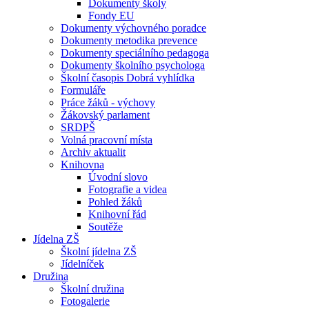
Dokumenty školy
Fondy EU
Dokumenty výchovného poradce
Dokumenty metodika prevence
Dokumenty speciálního pedagoga
Dokumenty školního psychologa
Školní časopis Dobrá vyhlídka
Formuláře
Práce žáků - výchovy
Žákovský parlament
SRDPŠ
Volná pracovní místa
Archiv aktualit
Knihovna
Úvodní slovo
Fotografie a videa
Pohled žáků
Knihovní řád
Soutěže
Jídelna ZŠ
Školní jídelna ZŠ
Jídelníček
Družina
Školní družina
Fotogalerie