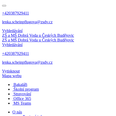
+420387929411
lenka.scheinpflugova@zsdv.cz
Vyhledávání
ZŠ a MŠ Dobrá Voda
u Českých Budějovic
ZŠ a MŠ Dobrá Voda
u Českých Budějovic
Vyhledávání
+420387929411
lenka.scheinpflugova@zsdv.cz
Vytisknout
Mapa webu
Bakaláři
Školní program
Stravování
Office 365
MS Teams
O nás