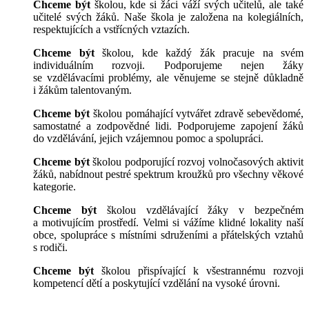
Chceme být
školou, kde si žáci váží svých učitelů, ale také
učitelé svých žáků. Naše škola je založena na kolegiálních,
respektujících a vstřícných vztazích.
Chceme být
školou, kde každý žák pracuje na svém
individuálním rozvoji. Podporujeme nejen žáky
se vzdělávacími problémy, ale věnujeme se stejně důkladně
i žákům talentovaným.
Chceme být
školou pomáhající vytvářet zdravě sebevědomé,
samostatné a zodpovědné lidi. Podporujeme zapojení žáků
do vzdělávání, jejich vzájemnou pomoc a spolupráci.
Chceme být
školou podporující rozvoj volnočasových aktivit
žáků, nabídnout pestré spektrum kroužků pro všechny věkové
kategorie.
Chceme být
školou vzdělávající žáky v bezpečném
a motivujícím prostředí. Velmi si vážíme klidné lokality naší
obce, spolupráce s místními sdruženími a přátelských vztahů
s rodiči.
Chceme být
školou přispívající k všestrannému rozvoji
kompetencí dětí a poskytující vzdělání na vysoké úrovni.