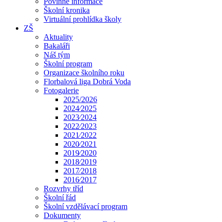
Povinné informace
Školní kronika
Virtuální prohlídka školy
ZŠ
Aktuality
Bakaláři
Náš tým
Školní program
Organizace školního roku
Florbalová liga Dobrá Voda
Fotogalerie
2025/2026
2024⁄2025
2023⁄2024
2022⁄2023
2021⁄2022
2020⁄2021
2019⁄2020
2018⁄2019
2017⁄2018
2016⁄2017
Rozvrhy tříd
Školní řád
Školní vzdělávací program
Dokumenty