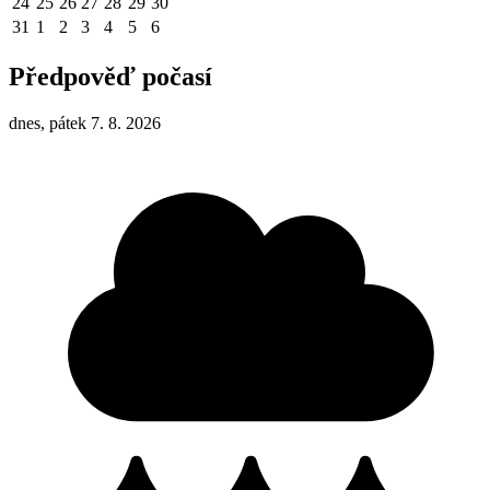
24
25
26
27
28
29
30
31
1
2
3
4
5
6
Předpověď počasí
dnes, pátek 7. 8. 2026