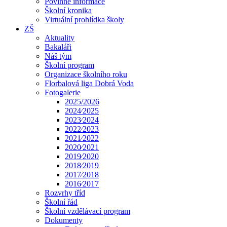
Povinné informace
Školní kronika
Virtuální prohlídka školy
ZŠ
Aktuality
Bakaláři
Náš tým
Školní program
Organizace školního roku
Florbalová liga Dobrá Voda
Fotogalerie
2025/2026
2024⁄2025
2023⁄2024
2022⁄2023
2021⁄2022
2020⁄2021
2019⁄2020
2018⁄2019
2017⁄2018
2016⁄2017
Rozvrhy tříd
Školní řád
Školní vzdělávací program
Dokumenty