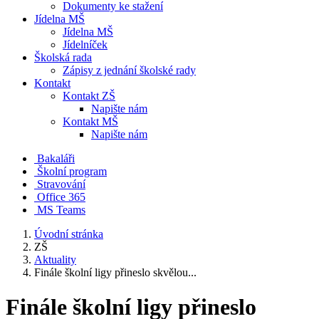
Dokumenty ke stažení
Jídelna MŠ
Jídelna MŠ
Jídelníček
Školská rada
Zápisy z jednání školské rady
Kontakt
Kontakt ZŠ
Napište nám
Kontakt MŠ
Napište nám
Bakaláři
Školní program
Stravování
Office 365
MS Teams
Úvodní stránka
ZŠ
Aktuality
Finále školní ligy přineslo skvělou...
Finále školní ligy přineslo