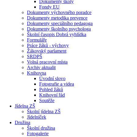
Dokumenty školy
Fondy EU
Dokumenty výchovného poradce
Dokumenty metodika prevence
Dokumenty speciálního pedagoga
Dokumenty školního psychologa
Školní časopis Dobrá vyhlídka
Formuláře
Práce žáků - výchovy
Žákovský parlament
SRDPŠ
Volná pracovní místa
Archiv aktualit
Knihovna
Úvodní slovo
Fotografie a videa
Pohled žáků
Knihovní řád
Soutěže
Jídelna ZŠ
Školní jídelna ZŠ
Jídelníček
Družina
Školní družina
Fotogalerie