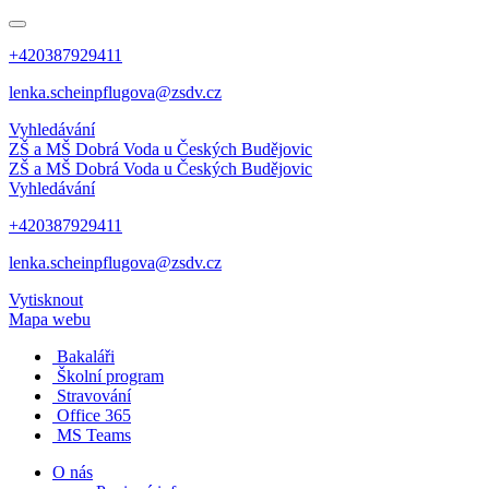
+420387929411
lenka.scheinpflugova@zsdv.cz
Vyhledávání
ZŠ a MŠ Dobrá Voda
u Českých Budějovic
ZŠ a MŠ Dobrá Voda
u Českých Budějovic
Vyhledávání
+420387929411
lenka.scheinpflugova@zsdv.cz
Vytisknout
Mapa webu
Bakaláři
Školní program
Stravování
Office 365
MS Teams
O nás