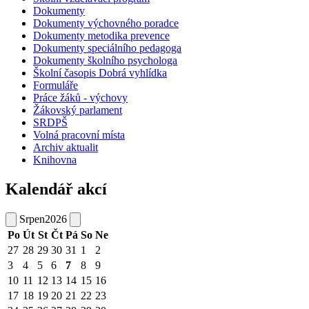
Dokumenty
Dokumenty výchovného poradce
Dokumenty metodika prevence
Dokumenty speciálního pedagoga
Dokumenty školního psychologa
Školní časopis Dobrá vyhlídka
Formuláře
Práce žáků - výchovy
Žákovský parlament
SRDPŠ
Volná pracovní místa
Archiv aktualit
Knihovna
Kalendář akcí
Srpen
2026
Po
Út
St
Čt
Pá
So
Ne
27
28
29
30
31
1
2
3
4
5
6
7
8
9
10
11
12
13
14
15
16
17
18
19
20
21
22
23