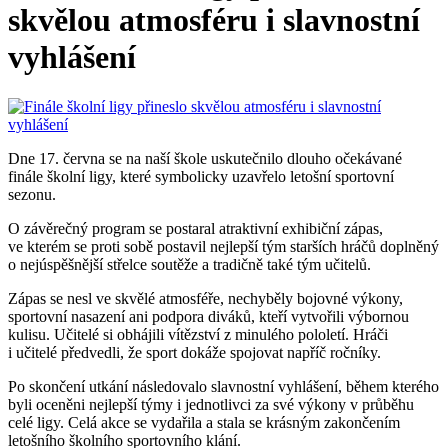
skvělou atmosféru i slavnostní
vyhlášení
Dne 17. června se na naší škole uskutečnilo dlouho očekávané
finále školní ligy, které symbolicky uzavřelo letošní sportovní
sezonu.
O závěrečný program se postaral atraktivní exhibiční zápas,
ve kterém se proti sobě postavil nejlepší tým starších hráčů doplněný
o nejúspěšnější střelce soutěže a tradičně také tým učitelů.
Zápas se nesl ve skvělé atmosféře, nechyběly bojovné výkony,
sportovní nasazení ani podpora diváků, kteří vytvořili výbornou
kulisu. Učitelé si obhájili vítězství z minulého pololetí. Hráči
i učitelé předvedli, že sport dokáže spojovat napříč ročníky.
Po skončení utkání následovalo slavnostní vyhlášení, během kterého
byli oceněni nejlepší týmy i jednotlivci za své výkony v průběhu
celé ligy. Celá akce se vydařila a stala se krásným zakončením
letošního školního sportovního klání.