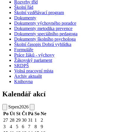
Rozvrhy tříd
Školní řád
Školní vzdělávací program
Dokumenty
Dokumenty výchovného poradce
Dokumenty metodika prevence
Dokumenty speciálního pedagoga
Dokumenty školního psychologa
Školní časopis Dobrá vyhlídka
Formuláře
Práce žáků - výchovy
Žákovský parlament
SRDPŠ
Volná pracovní místa
Archiv aktualit
Knihovna
Kalendář akcí
Srpen
2026
Po
Út
St
Čt
Pá
So
Ne
27
28
29
30
31
1
2
3
4
5
6
7
8
9