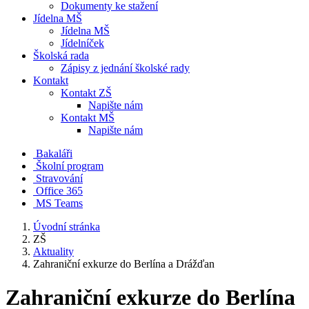
Dokumenty ke stažení
Jídelna MŠ
Jídelna MŠ
Jídelníček
Školská rada
Zápisy z jednání školské rady
Kontakt
Kontakt ZŠ
Napište nám
Kontakt MŠ
Napište nám
Bakaláři
Školní program
Stravování
Office 365
MS Teams
Úvodní stránka
ZŠ
Aktuality
Zahraniční exkurze do Berlína a Drážďan
Zahraniční exkurze do Berlína