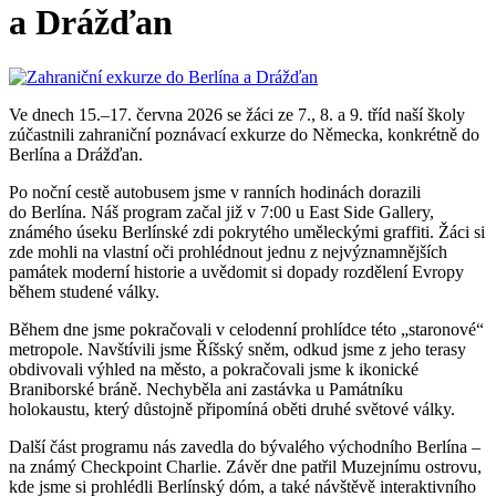
a Drážďan
Ve dnech 15.–17. června 2026 se žáci ze 7., 8. a 9. tříd naší školy
zúčastnili zahraniční poznávací exkurze do Německa, konkrétně do
Berlína a Drážďan.
Po noční cestě autobusem jsme v ranních hodinách dorazili
do Berlína. Náš program začal již v 7:00 u East Side Gallery,
známého úseku Berlínské zdi pokrytého uměleckými graffiti. Žáci si
zde mohli na vlastní oči prohlédnout jednu z nejvýznamnějších
památek moderní historie a uvědomit si dopady rozdělení Evropy
během studené války.
Během dne jsme pokračovali v celodenní prohlídce této „staronové“
metropole. Navštívili jsme Říšský sněm, odkud jsme z jeho terasy
obdivovali výhled na město, a pokračovali jsme k ikonické
Braniborské bráně. Nechyběla ani zastávka u Památníku
holokaustu, který důstojně připomíná oběti druhé světové války.
Další část programu nás zavedla do bývalého východního Berlína –
na známý Checkpoint Charlie. Závěr dne patřil Muzejnímu ostrovu,
kde jsme si prohlédli Berlínský dóm, a také návštěvě interaktivního