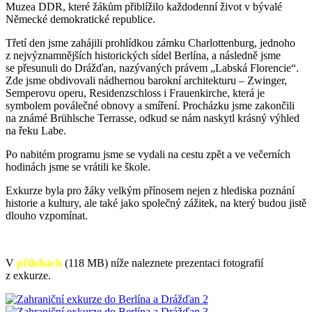
Muzea DDR, které žákům přiblížilo každodenní život v bývalé
Německé demokratické republice.
Třetí den jsme zahájili prohlídkou zámku Charlottenburg, jednoho
z nejvýznamnějších historických sídel Berlína, a následně jsme
se přesunuli do Drážďan, nazývaných právem „Labská Florencie“.
Zde jsme obdivovali nádhernou barokní architekturu – Zwinger,
Semperovu operu, Residenzschloss i Frauenkirche, která je
symbolem poválečné obnovy a smíření. Procházku jsme zakončili
na známé Brühlsche Terrasse, odkud se nám naskytl krásný výhled
na řeku Labe.
Po nabitém programu jsme se vydali na cestu zpět a ve večerních
hodinách jsme se vrátili ke škole.
Exkurze byla pro žáky velkým přínosem nejen z hlediska poznání
historie a kultury, ale také jako společný zážitek, na který budou jistě
dlouho vzpomínat.
V
přílohách
(118 MB) níže naleznete prezentaci fotografií
z exkurze.