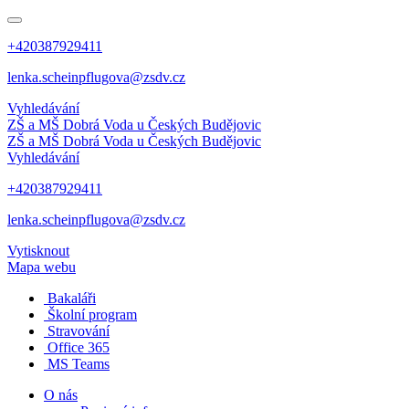
+420387929411
lenka.scheinpflugova@zsdv.cz
Vyhledávání
ZŠ a MŠ Dobrá Voda
u Českých Budějovic
ZŠ a MŠ Dobrá Voda
u Českých Budějovic
Vyhledávání
+420387929411
lenka.scheinpflugova@zsdv.cz
Vytisknout
Mapa webu
Bakaláři
Školní program
Stravování
Office 365
MS Teams
O nás