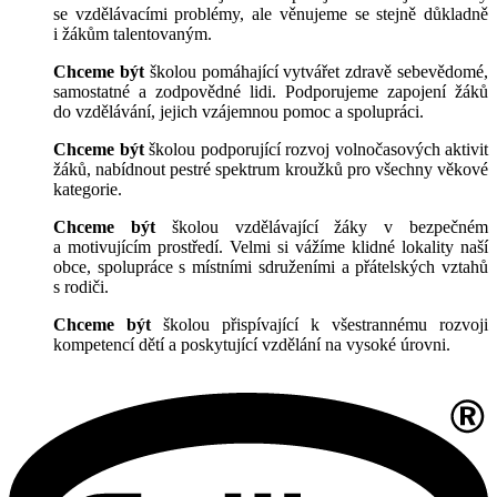
se vzdělávacími problémy, ale věnujeme se stejně důkladně
i žákům talentovaným.
Chceme být
školou pomáhající vytvářet zdravě sebevědomé,
samostatné a zodpovědné lidi. Podporujeme zapojení žáků
do vzdělávání, jejich vzájemnou pomoc a spolupráci.
Chceme být
školou podporující rozvoj volnočasových aktivit
žáků, nabídnout pestré spektrum kroužků pro všechny věkové
kategorie.
Chceme být
školou vzdělávající žáky v bezpečném
a motivujícím prostředí. Velmi si vážíme klidné lokality naší
obce, spolupráce s místními sdruženími a přátelských vztahů
s rodiči.
Chceme být
školou přispívající k všestrannému rozvoji
kompetencí dětí a poskytující vzdělání na vysoké úrovni.