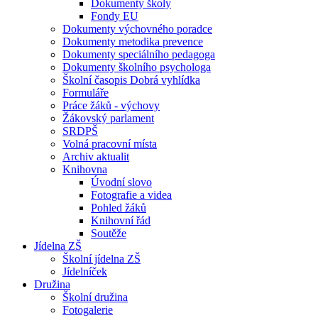
Dokumenty školy
Fondy EU
Dokumenty výchovného poradce
Dokumenty metodika prevence
Dokumenty speciálního pedagoga
Dokumenty školního psychologa
Školní časopis Dobrá vyhlídka
Formuláře
Práce žáků - výchovy
Žákovský parlament
SRDPŠ
Volná pracovní místa
Archiv aktualit
Knihovna
Úvodní slovo
Fotografie a videa
Pohled žáků
Knihovní řád
Soutěže
Jídelna ZŠ
Školní jídelna ZŠ
Jídelníček
Družina
Školní družina
Fotogalerie