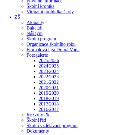
Povinné informace
Školní kronika
Virtuální prohlídka školy
ZŠ
Aktuality
Bakaláři
Náš tým
Školní program
Organizace školního roku
Florbalová liga Dobrá Voda
Fotogalerie
2025/2026
2024⁄2025
2023⁄2024
2022⁄2023
2021⁄2022
2020⁄2021
2019⁄2020
2018⁄2019
2017⁄2018
2016⁄2017
Rozvrhy tříd
Školní řád
Školní vzdělávací program
Dokumenty