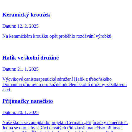
Keramický kroužek
Datum:
12. 2. 2025
Na keramickém kroužku opět proběhlo rozdávání výrobků.
Hafík ve školní družině
Datum:
21. 1. 2025
Výcvikové canisterapeutické sdružení Hafík z třeboňského
Domanína připravilo pro každé oddělení školní družiny zážitkovou
akci.
Přijímačky nanečisto
Datum:
20. 1. 2025
Naše škola se zapojila do projektu Cermatu „Přijímačky nanečisto“.
Jedná se o to, aby si žáci devátých tříd zkusili nanečisto přijímací