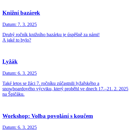
Knižní bazárek
Datum:
7. 3. 2025
Druhý ročník knižního bazárku je úspěšně za námi!
A jaké to bylo?
Lyžák
Datum:
6. 3. 2025
Také letos se žáci 7. ročníku zúčastnili lyžařského a
snowboardového výcviku, který proběhl ve dnech 17.–21. 2. 2025
na Špičáku.
Workshop: Volba povolání s koučem
Datum:
6. 3. 2025