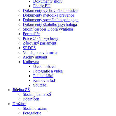
Dokumenty školy
Fondy EU
Dokumenty výchovného poradce
Dokumenty metodika prevence
Dokumenty speciálního pedagoga
Dokumenty školního psychologa
Školní časopis Dobrá vyhlídka
Formuláře
Práce žáků - výchovy
Žákovský parlament
SRDPŠ
Volná pracovní místa
Archiv aktualit
Knihovna
Úvodní slovo
Fotografie a videa
Pohled žáků
Knihovní řád
Soutěže
Jídelna ZŠ
Školní jídelna ZŠ
Jídelníček
Družina
Školní družina
Fotogalerie