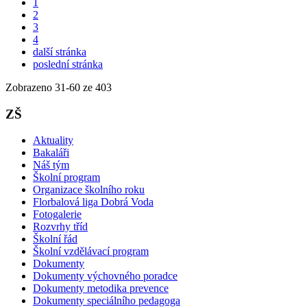
1
2
3
4
další stránka
poslední stránka
Zobrazeno
31
-
60
ze 403
ZŠ
Aktuality
Bakaláři
Náš tým
Školní program
Organizace školního roku
Florbalová liga Dobrá Voda
Fotogalerie
Rozvrhy tříd
Školní řád
Školní vzdělávací program
Dokumenty
Dokumenty výchovného poradce
Dokumenty metodika prevence
Dokumenty speciálního pedagoga