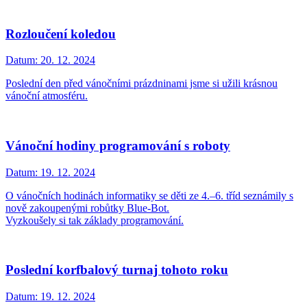
Rozloučení koledou
Datum:
20. 12. 2024
Poslední den před vánočními prázdninami jsme si užili krásnou
vánoční atmosféru.
Vánoční hodiny programování s roboty
Datum:
19. 12. 2024
O vánočních hodinách informatiky se děti ze 4.–6. tříd seznámily s
nově zakoupenými robůtky Blue-Bot.
Vyzkoušely si tak základy programování.
Poslední korfbalový turnaj tohoto roku
Datum:
19. 12. 2024