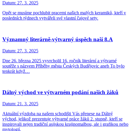
Datum:
27. 3. 2025
Opět se musíme pochlubit pracemi našich malých keramiků, kteří v
posledních týdnech vytvářeli své vlastní čajové sety.
Významný literárně-výtvarný úspěch naší 8.A
Datum:
27. 3. 2025
Dne 26. března 2025 vyvrcholil 16. ročník literární a výtvarné
soutěže s názvem Příběhy města Českých Budějovic aneb To bylo
tenkrát když…
Dálný východ ve výtvarném podání našich žáků
Datum:
21. 3. 2025
Aktuální výzdoba na našem schodišti Vás přenese na Dálný
východ, jelikož prezentuje výtvarné práce žáků 2. stupně, kteří se
inspirovali nejen tradiční asijskou krajinomalbou, ale i grafikou nebo
mytologií.