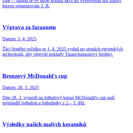
Dne 7. dubna se ve škole konala akce ke Světovému dni zdraví,
kterou organizovala 3. B.
Výprava za faraonem
Datum:
3. 4. 2025
Žáci šestého ročníku se 1. 4. 2025 vydali po stopách egyptských
archeologů, aby objevili poklady Tutanchamonovy hrobky.
Bronzový McDonald's cup
Datum:
28. 3. 2025
Dne 28. 3. vyrazili na fotbalový turnaj McDonald's cup naši
nejmladší fotbalisti a fotbalistky z 2.– 3. tříd.
Výsledky našich malých keramiků