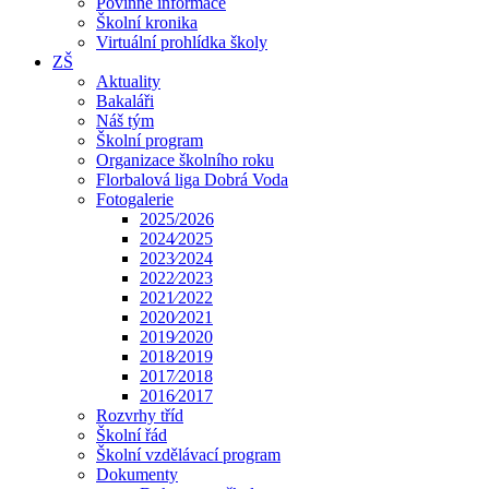
Povinné informace
Školní kronika
Virtuální prohlídka školy
ZŠ
Aktuality
Bakaláři
Náš tým
Školní program
Organizace školního roku
Florbalová liga Dobrá Voda
Fotogalerie
2025/2026
2024⁄2025
2023⁄2024
2022⁄2023
2021⁄2022
2020⁄2021
2019⁄2020
2018⁄2019
2017⁄2018
2016⁄2017
Rozvrhy tříd
Školní řád
Školní vzdělávací program
Dokumenty