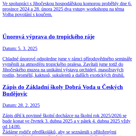
Ve spolupráci s Jihočeskou hospodářskou komorou proběhly dne 6.
prosince 2024 a 28. února 2025 dva vstupy workshopu na téma
Volba povolání s koučem.
Únorová výprava do tropického ráje
Datum:
5. 3. 2025
Chladné únorové odpoledne jsme v rámci přírodovědného semináře
vyměnili za atmosféru tropického pralesa. Zavítali jsme totiž do
Jihočeského muzea na unikátní výstavu orchidejí, masožravých
rostlin, bromélií, kaktusů, sukulentů a dalších exotických druhů.
Zápis do Základní školy Dobrá Voda u Českých
Budějovic
Datum:
28. 2. 2025
Zápis dětí k povinné školní docházce na školní rok 2025/2026 se
bude konat ve čtvrtek 3. dubna 2025 a v pátek 4. dubna 2025 vždy
od 14:00.
Žádáme rodiče předškoláků, aby se seznámili s přiloženými