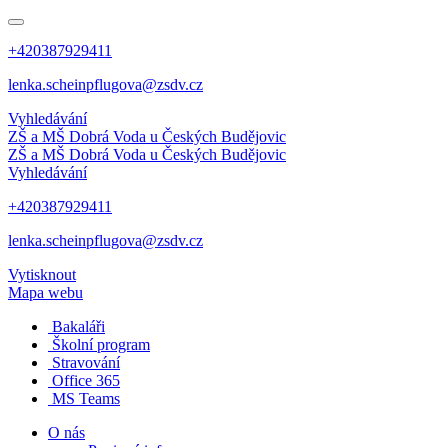
+420387929411
lenka.scheinpflugova@zsdv.cz
Vyhledávání
ZŠ a MŠ Dobrá Voda
u Českých Budějovic
ZŠ a MŠ Dobrá Voda
u Českých Budějovic
Vyhledávání
+420387929411
lenka.scheinpflugova@zsdv.cz
Vytisknout
Mapa webu
Bakaláři
Školní program
Stravování
Office 365
MS Teams
O nás