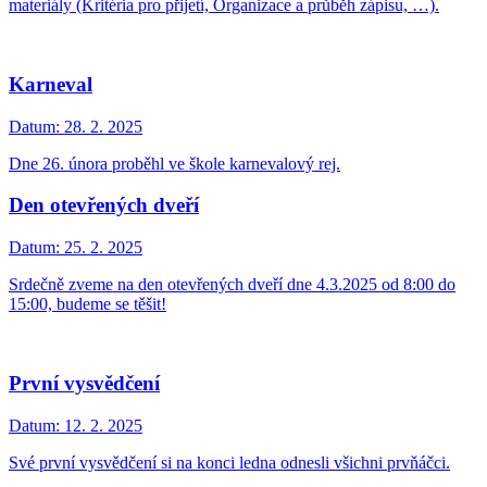
materiály (Kritéria pro přijetí, Organizace a průběh zápisu, …).
Karneval
Datum:
28. 2. 2025
Dne 26. února proběhl ve škole karnevalový rej.
Den otevřených dveří
Datum:
25. 2. 2025
Srdečně zveme na den otevřených dveří dne 4.3.2025 od 8:00 do
15:00, budeme se těšit!
První vysvědčení
Datum:
12. 2. 2025
Své první vysvědčení si na konci ledna odnesli všichni prvňáčci.