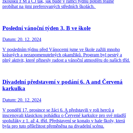
zkoušku z M a ČJ tak, jak bude v rámci týdnů potom reálně
probíhat na jimi preferovaných středních školách.
Poslední vánoční týden 3. B ve škole
Datum:
20. 12. 2024
V posledním týdnu před Vánocemi jsme ve škole zažili mnoho
krásných a nezapomenutelných okamžiků. Program byl pestrý a
plný aktivit, které přinesly radost a vánoční atmosféru do našich tříd.
Divadelní představení v podání 6. A and Červená
karkulka
Datum:
20. 12. 2024
V pondělí 17. prosince se žáci 6. A představili v roli herců a
inscenovali klasickou pohádku o Červené karkulce pro své mladší
spolužáky z 1. až 4. tříd. Představení se konalo v hale školy, která
byla pro tuto příležitost přeměněna na divadelní scénu.