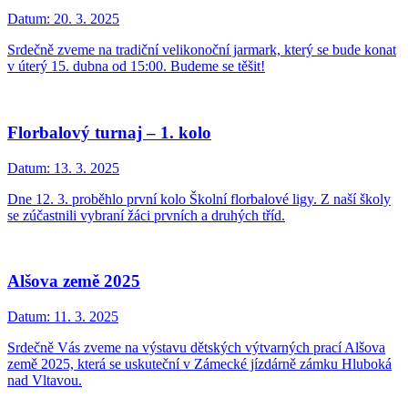
Datum:
20. 3. 2025
Srdečně zveme na tradiční velikonoční jarmark, který se bude konat
v úterý 15. dubna od 15:00. Budeme se těšit!
Florbalový turnaj – 1. kolo
Datum:
13. 3. 2025
Dne 12. 3. proběhlo první kolo Školní florbalové ligy. Z naší školy
se zúčastnili vybraní žáci prvních a druhých tříd.
Alšova země 2025
Datum:
11. 3. 2025
Srdečně Vás zveme na výstavu dětských výtvarných prací Alšova
země 2025, která se uskuteční v Zámecké jízdárně zámku Hluboká
nad Vltavou.