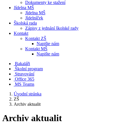
Dokumenty ke stažení
Jídelna MŠ
Jídelna MŠ
Jídelníček
Školská rada
Zápisy z jednání školské rady
Kontakt
Kontakt ZŠ
Napište nám
Kontakt MŠ
Napište nám
Bakaláři
Školní program
Stravování
Office 365
MS Teams
Úvodní stránka
ZŠ
Archiv aktualit
Archiv aktualit