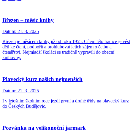
Březen – měsíc knihy
Datum:
21. 3. 2025
Březen je měsícem knihy již od roku 1955. Cílem této tradice je vést
děti ke čtení, podpořit a prohlubovat jejich zájem o četbu a
čtenářství. Nejmladší školáci se tradičně vypravili do obecní
knihovny.
Plavecký kurz našich nejmenších
Datum:
21. 3. 2025
I v letošním školním roce jezdí první a druhé třídy na plavecký kurz
do Českých Budějovic.
Pozvánka na velikonoční jarmark