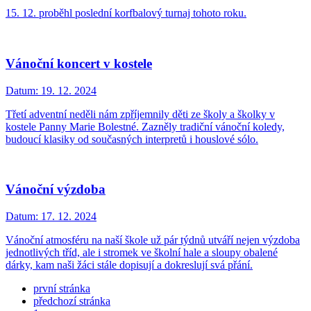
15. 12. proběhl poslední korfbalový turnaj tohoto roku.
Vánoční koncert v kostele
Datum:
19. 12. 2024
Třetí adventní neděli nám zpříjemnily děti ze školy a školky v
kostele Panny Marie Bolestné. Zazněly tradiční vánoční koledy,
budoucí klasiky od současných interpretů i houslové sólo.
Vánoční výzdoba
Datum:
17. 12. 2024
Vánoční atmosféru na naší škole už pár týdnů utváří nejen výzdoba
jednotlivých tříd, ale i stromek ve školní hale a sloupy obalené
dárky, kam naši žáci stále dopisují a dokreslují svá přání.
první stránka
předchozí stránka