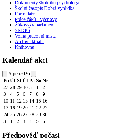
Dokumenty školního psychologa
Školní časopis Dobrá vyhlídka
Formuláře
Práce žáků - výchovy
Žákovský parlament
SRDPŠ
Volná pracovní místa
Archiv aktualit
Knihovna
Kalendář akcí
Srpen
2026
Po
Út
St
Čt
Pá
So
Ne
27
28
29
30
31
1
2
3
4
5
6
7
8
9
10
11
12
13
14
15
16
17
18
19
20
21
22
23
24
25
26
27
28
29
30
31
1
2
3
4
5
6
Předpověď počasí