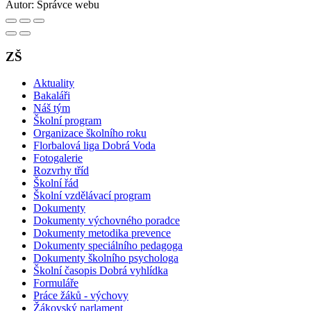
Autor:
Správce webu
ZŠ
Aktuality
Bakaláři
Náš tým
Školní program
Organizace školního roku
Florbalová liga Dobrá Voda
Fotogalerie
Rozvrhy tříd
Školní řád
Školní vzdělávací program
Dokumenty
Dokumenty výchovného poradce
Dokumenty metodika prevence
Dokumenty speciálního pedagoga
Dokumenty školního psychologa
Školní časopis Dobrá vyhlídka
Formuláře
Práce žáků - výchovy
Žákovský parlament