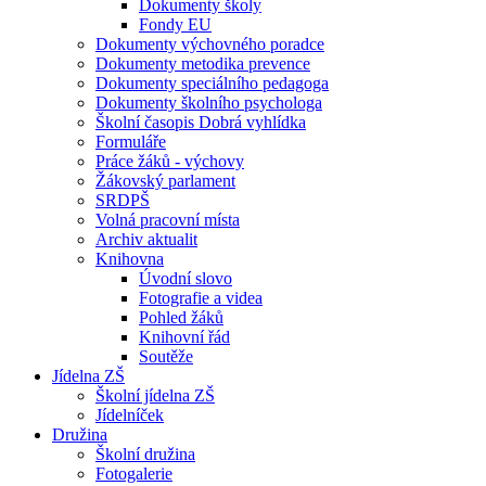
Dokumenty školy
Fondy EU
Dokumenty výchovného poradce
Dokumenty metodika prevence
Dokumenty speciálního pedagoga
Dokumenty školního psychologa
Školní časopis Dobrá vyhlídka
Formuláře
Práce žáků - výchovy
Žákovský parlament
SRDPŠ
Volná pracovní místa
Archiv aktualit
Knihovna
Úvodní slovo
Fotografie a videa
Pohled žáků
Knihovní řád
Soutěže
Jídelna ZŠ
Školní jídelna ZŠ
Jídelníček
Družina
Školní družina
Fotogalerie