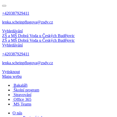
+420387929411
lenka.scheinpflugova@zsdv.cz
Vyhledávání
ZŠ a MŠ Dobrá Voda
u Českých Budějovic
ZŠ a MŠ Dobrá Voda
u Českých Budějovic
Vyhledávání
+420387929411
lenka.scheinpflugova@zsdv.cz
Vytisknout
Mapa webu
Bakaláři
Školní program
Stravování
Office 365
MS Teams
O nás