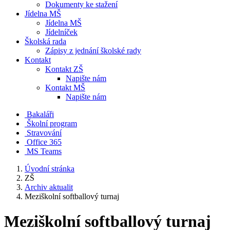
Dokumenty ke stažení
Jídelna MŠ
Jídelna MŠ
Jídelníček
Školská rada
Zápisy z jednání školské rady
Kontakt
Kontakt ZŠ
Napište nám
Kontakt MŠ
Napište nám
Bakaláři
Školní program
Stravování
Office 365
MS Teams
Úvodní stránka
ZŠ
Archiv aktualit
Meziškolní softballový turnaj
Meziškolní softballový turnaj