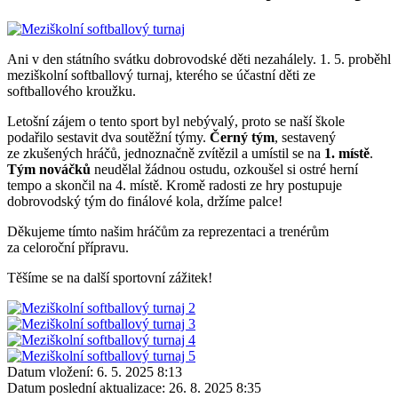
Ani v den státního svátku dobrovodské děti nezahálely. 1. 5. proběhl
meziškolní softballový turnaj, kterého se účastní děti ze
softballového kroužku.
Letošní zájem o tento sport byl nebývalý, proto se naší škole
podařilo sestavit dva soutěžní týmy.
Černý tým
, sestavený
ze zkušených hráčů, jednoznačně zvítězil a umístil se na
1. místě
.
Tým nováčků
neudělal žádnou ostudu, ozkoušel si ostré herní
tempo a skončil na 4. místě. Kromě radosti ze hry postupuje
dobrovodský tým do finálové kola, držíme palce!
Děkujeme tímto našim hráčům za reprezentaci a trenérům
za celoroční přípravu.
Těšíme se na další sportovní zážitek!
Datum vložení:
6. 5. 2025 8:13
Datum poslední aktualizace:
26. 8. 2025 8:35