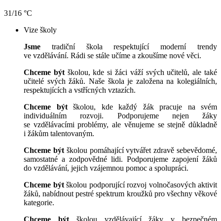
31/16 °C
Vize školy
Jsme
tradiční škola respektující moderní trendy
ve vzdělávání. Rádi se stále učíme a zkoušíme nové věci.
Chceme být
školou, kde si žáci váží svých učitelů, ale také
učitelé svých žáků. Naše škola je založena na kolegiálních,
respektujících a vstřícných vztazích.
Chceme být
školou, kde každý žák pracuje na svém
individuálním rozvoji. Podporujeme nejen žáky
se vzdělávacími problémy, ale věnujeme se stejně důkladně
i žákům talentovaným.
Chceme být
školou pomáhající vytvářet zdravě sebevědomé,
samostatné a zodpovědné lidi. Podporujeme zapojení žáků
do vzdělávání, jejich vzájemnou pomoc a spolupráci.
Chceme být
školou podporující rozvoj volnočasových aktivit
žáků, nabídnout pestré spektrum kroužků pro všechny věkové
kategorie.
Chceme být
školou vzdělávající žáky v bezpečném