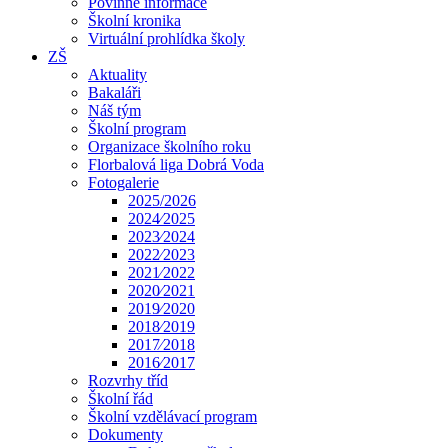
Povinné informace
Školní kronika
Virtuální prohlídka školy
ZŠ
Aktuality
Bakaláři
Náš tým
Školní program
Organizace školního roku
Florbalová liga Dobrá Voda
Fotogalerie
2025/2026
2024⁄2025
2023⁄2024
2022⁄2023
2021⁄2022
2020⁄2021
2019⁄2020
2018⁄2019
2017⁄2018
2016⁄2017
Rozvrhy tříd
Školní řád
Školní vzdělávací program
Dokumenty