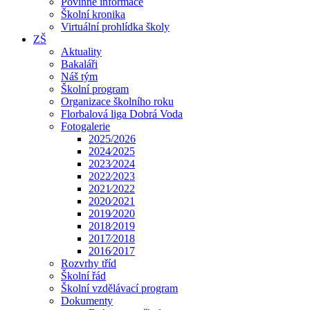
Povinné informace
Školní kronika
Virtuální prohlídka školy
ZŠ
Aktuality
Bakaláři
Náš tým
Školní program
Organizace školního roku
Florbalová liga Dobrá Voda
Fotogalerie
2025/2026
2024⁄2025
2023⁄2024
2022⁄2023
2021⁄2022
2020⁄2021
2019⁄2020
2018⁄2019
2017⁄2018
2016⁄2017
Rozvrhy tříd
Školní řád
Školní vzdělávací program
Dokumenty