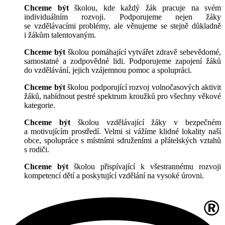
Chceme být
školou, kde každý žák pracuje na svém
individuálním rozvoji. Podporujeme nejen žáky
se vzdělávacími problémy, ale věnujeme se stejně důkladně
i žákům talentovaným.
Chceme být
školou pomáhající vytvářet zdravě sebevědomé,
samostatné a zodpovědné lidi. Podporujeme zapojení žáků
do vzdělávání, jejich vzájemnou pomoc a spolupráci.
Chceme být
školou podporující rozvoj volnočasových aktivit
žáků, nabídnout pestré spektrum kroužků pro všechny věkové
kategorie.
Chceme být
školou vzdělávající žáky v bezpečném
a motivujícím prostředí. Velmi si vážíme klidné lokality naší
obce, spolupráce s místními sdruženími a přátelských vztahů
s rodiči.
Chceme být
školou přispívající k všestrannému rozvoji
kompetencí dětí a poskytující vzdělání na vysoké úrovni.