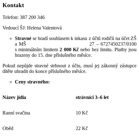
Kontakt
Telefon: 387 200 346
Vedoucí ŠJ: Helena Valentová
Stravné
se hradí souhlasem k inkasu z účtů rodičů na účet ZŠ
a MŠ 27 – 6727450237/0100
s minimálním limitem
2 000 Kč
nebo bez limitu. Platby jsou
hrazeny do 15. dne příslušného měsíce.
Pokud nepůjde stravné strhnout z účtu, musí jej zákonný zástupce
dítěte uhradit do konce příslušného měsíce.
Ceny stravného:
Název jídla
strávníci 3–6 let
Ranní svačina
10 Kč
Oběd
22 Kč