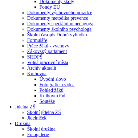
Dokumenty školy
Fondy EU
Dokumenty výchovného poradce
Dokumenty metodika prevence
Dokumenty speciálního pedagoga
Dokumenty školního psychologa
Školní časopis Dobrá vyhlídka
Formuláře
Práce žáků - výchovy
Žákovský parlament
SRDPŠ
Volná pracovní místa
Archiv aktualit
Knihovna
Úvodní slovo
Fotografie a videa
Pohled žáků
Knihovní řád
Soutěže
Jídelna ZŠ
Školní jídelna ZŠ
Jídelníček
Družina
Školní družina
Fotogalerie