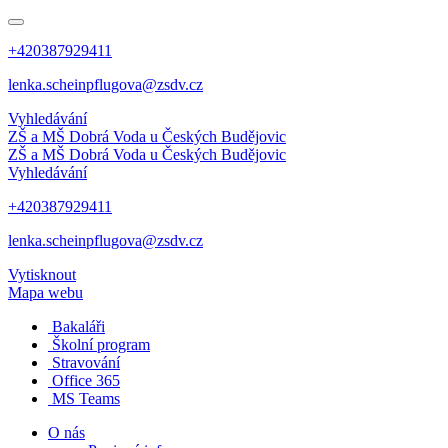
+420387929411
lenka.scheinpflugova@zsdv.cz
Vyhledávání
ZŠ a MŠ Dobrá Voda
u Českých Budějovic
ZŠ a MŠ Dobrá Voda
u Českých Budějovic
Vyhledávání
+420387929411
lenka.scheinpflugova@zsdv.cz
Vytisknout
Mapa webu
Bakaláři
Školní program
Stravování
Office 365
MS Teams
O nás