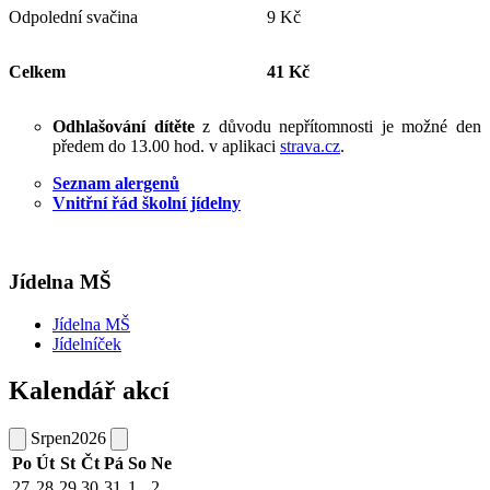
Odpolední svačina
9 Kč
Celkem
41 Kč
Odhlašování dítěte
z důvodu nepřítomnosti je možné den
předem do 13.00 hod. v aplikaci
strava.cz
.
Seznam alergenů
Vnitřní řád školní jídelny
Jídelna MŠ
Jídelna MŠ
Jídelníček
Kalendář akcí
Srpen
2026
Po
Út
St
Čt
Pá
So
Ne
27
28
29
30
31
1
2