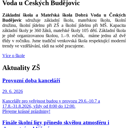
Voda u Českých Budějovic
Základní škola a Mateřská škola Dobrá Voda u Českých
Budějovic
sdružuje základní školu, mateřskou školu, školní
družinu, školní jídelnu při ZŠ a školní jídelnu při MŠ. Kapacita
základní školy je 360 žáků, mateřské školy 105 dětí. Základní škola
je plně organizovanou školou, 1.–9. ročník, máme jednu až dvě
třídy v ročníku. Jsme tradiční venkovská škola respektující moderní
trendy ve vzdělávání, rádi na sobě pracujeme.
Více o škole
Aktuality ZŠ
Provozní doba kanceláří
29. 6.
2026
Kanceláře pro veřejnost budou v provozu 29.6.-10.7 a
17.8.-31.8.2026, vždy od 8:00 do 12:00.
Přejeme krásné prázdniny!
Finále školní ligy přineslo skvělou atmosféru i