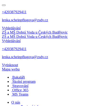
+420387929411
lenka.scheinpflugova@zsdv.cz
Vyhledávání
ZŠ a MŠ Dobrá Voda
u Českých Budějovic
ZŠ a MŠ Dobrá Voda
u Českých Budějovic
Vyhledávání
+420387929411
lenka.scheinpflugova@zsdv.cz
Vytisknout
Mapa webu
Bakaláři
Školní program
Stravování
Office 365
MS Teams
O nás