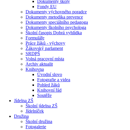
Dokumenty školy
Fondy EU
Dokumenty výchovného poradce
Dokumenty metodika prevence
Dokumenty speciálního pedagoga
Dokumenty školního psychologa
Školní časopis Dobrá vyhlídka
Formuláře
Práce žáků - výchovy
Žákovský parlament
SRDPŠ
Volná pracovní místa
Archiv aktualit
Knihovna
Úvodní slovo
Fotografie a videa
Pohled žáků
Knihovní řád
Soutěže
Jídelna ZŠ
Školní jídelna ZŠ
Jídelníček
Družina
Školní družina
Fotogalerie