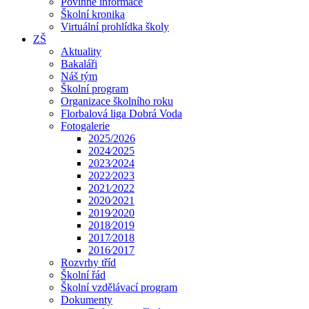
Povinné informace
Školní kronika
Virtuální prohlídka školy
ZŠ
Aktuality
Bakaláři
Náš tým
Školní program
Organizace školního roku
Florbalová liga Dobrá Voda
Fotogalerie
2025/2026
2024⁄2025
2023⁄2024
2022⁄2023
2021⁄2022
2020⁄2021
2019⁄2020
2018⁄2019
2017⁄2018
2016⁄2017
Rozvrhy tříd
Školní řád
Školní vzdělávací program
Dokumenty