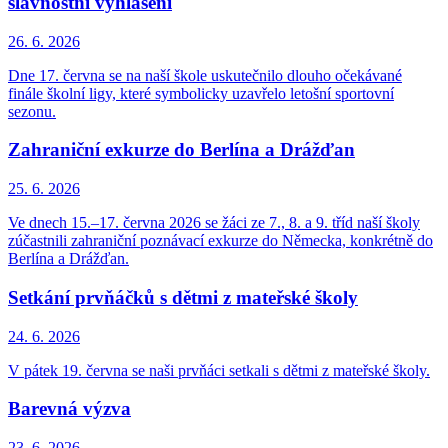
slavnostní vyhlášení
26. 6.
2026
Dne 17. června se na naší škole uskutečnilo dlouho očekávané
finále školní ligy, které symbolicky uzavřelo letošní sportovní
sezonu.
Zahraniční exkurze do Berlína a Drážďan
25. 6.
2026
Ve dnech 15.–17. června 2026 se žáci ze 7., 8. a 9. tříd naší školy
zúčastnili zahraniční poznávací exkurze do Německa, konkrétně do
Berlína a Drážďan.
Setkání prvňáčků s dětmi z mateřské školy
24. 6.
2026
V pátek 19. června se naši prvňáci setkali s dětmi z mateřské školy.
Barevná výzva
23. 6.
2026