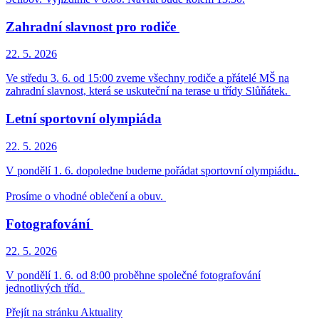
Zahradní slavnost pro rodiče
22. 5.
2026
Ve středu 3. 6. od 15:00 zveme všechny rodiče a přátelé MŠ na
zahradní slavnost, která se uskuteční na terase u třídy Slůňátek.
Letní sportovní olympiáda
22. 5.
2026
V pondělí 1. 6. dopoledne budeme pořádat sportovní olympiádu.
Prosíme o vhodné oblečení a obuv.
Fotografování
22. 5.
2026
V pondělí 1. 6. od 8:00 proběhne společné fotografování
jednotlivých tříd.
Přejít na stránku Aktuality