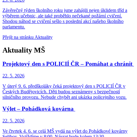
Závěrečný týden školního roku jsme zahájili nejen úklidem tříd a
výběrem učebnic, ale také proběhlo nečekané požární cvičení.
Shodou náhod se cvičení sešlo s poslední akcí našeho školního
parlamentu.
Přejít na stránku Aktuality
Aktuality MŠ
Projektový den s POLICIÍ ČR – Pomáhat a chránit
22. 5.
2026
V úterý 9. 6. předškoláky čeká projektový den s POLICIÍ ČR v
Českých Budějovicích. Děti budou seznámeny s bezpečností
silničního provozu. Nebude chybět ani ukázka policejního vozu.
Výlet – Pohádková kovárna
22. 5.
2026
Ve čtvrtek 4. 6. se celá MŠ vydá na výlet do Pohádkové kovárny
Selibov. Vyjíždíme v 8:00. Návrat bude kolem 13:30.