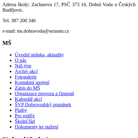
Adresa školy: Zacharova 17, PSČ 373 16, Dobrá Voda u Českých
Budějovic.
Tel. 387 200 346
e-mail: ms.dobravoda@seznam.cz
MŠ
Úvodní stránka, aktuality
O nás
Náš tým
Archiv akcí
Fotogalerie
Kontaktní spojení
Zápis do MŠ
Organizace provozu a činností
Kalendář akcí
ŠVP Dobrovodský pramínek
Platby
Pro rodiče
Školní řád
Dokumenty ke stažení