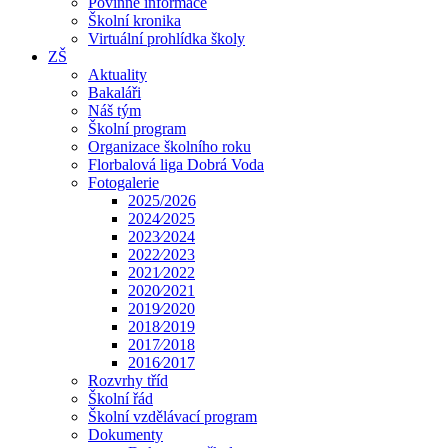
Povinné informace
Školní kronika
Virtuální prohlídka školy
ZŠ
Aktuality
Bakaláři
Náš tým
Školní program
Organizace školního roku
Florbalová liga Dobrá Voda
Fotogalerie
2025/2026
2024⁄2025
2023⁄2024
2022⁄2023
2021⁄2022
2020⁄2021
2019⁄2020
2018⁄2019
2017⁄2018
2016⁄2017
Rozvrhy tříd
Školní řád
Školní vzdělávací program
Dokumenty