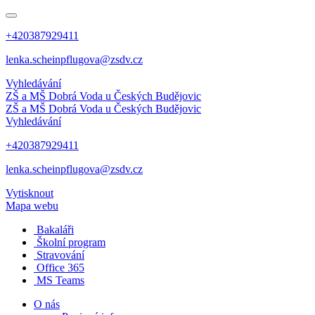
+420387929411
lenka.scheinpflugova@zsdv.cz
Vyhledávání
ZŠ a MŠ Dobrá Voda
u Českých Budějovic
ZŠ a MŠ Dobrá Voda
u Českých Budějovic
Vyhledávání
+420387929411
lenka.scheinpflugova@zsdv.cz
Vytisknout
Mapa webu
Bakaláři
Školní program
Stravování
Office 365
MS Teams
O nás