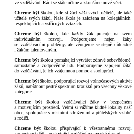
ve vzdělávání. Rádi se stále učíme a zkoušíme nové věci.
Chceme být
školou, kde si žáci váží svých učitelů, ale také
učitelé svých žáků. Naše škola je založena na kolegiálních,
respektujících a vstřícných vztazích.
Chceme být
školou, kde každý žák pracuje na svém
individuálním rozvoji. Podporujeme nejen žáky
se vzdělávacími problémy, ale věnujeme se stejně důkladně
i žákům talentovaným.
Chceme být
školou pomáhající vytvářet zdravě sebevědomé,
samostatné a zodpovědné lidi. Podporujeme zapojení žáků
do vzdělávání, jejich vzájemnou pomoc a spolupráci.
Chceme být
školou podporující rozvoj volnočasových aktivit
žáků, nabídnout pestré spektrum kroužků pro všechny věkové
kategorie.
Chceme být
školou vzdělávající žáky v bezpečném
a motivujícím prostředí. Velmi si vážíme klidné lokality naší
obce, spolupráce s místními sdruženími a přátelských vztahů
s rodiči.
Chceme být
školou přispívající k všestrannému rozvoji
kompetencí dětí a poskytující vzdělání na vysoké úrovni.