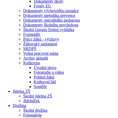
Dokumenty školy
Fondy EU
Dokumenty výchovného poradce
Dokumenty metodika prevence
Dokumenty speciálního pedagoga
Dokumenty školního psychologa
Školní časopis Dobrá vyhlídka
Formuláře
Práce žáků - výchovy
Žákovský parlament
SRDPŠ
Volná pracovní místa
Archiv aktualit
Knihovna
Úvodní slovo
Fotografie a videa
Pohled žáků
Knihovní řád
Soutěže
Jídelna ZŠ
Školní jídelna ZŠ
Jídelníček
Družina
Školní družina
Fotogalerie