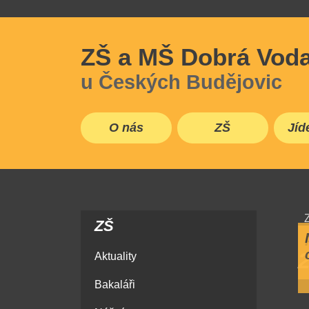
ZŠ a MŠ Dobrá Vod
u Českých Budějovic
O nás
ZŠ
Jíd
Úvod
ZŠ
Aktuality
Bakaláři