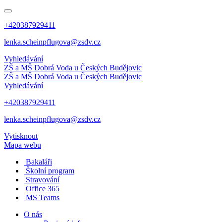
+420387929411
lenka.scheinpflugova@zsdv.cz
Vyhledávání
ZŠ a MŠ Dobrá Voda
u Českých Budějovic
ZŠ a MŠ Dobrá Voda
u Českých Budějovic
Vyhledávání
+420387929411
lenka.scheinpflugova@zsdv.cz
Vytisknout
Mapa webu
Bakaláři
Školní program
Stravování
Office 365
MS Teams
O nás