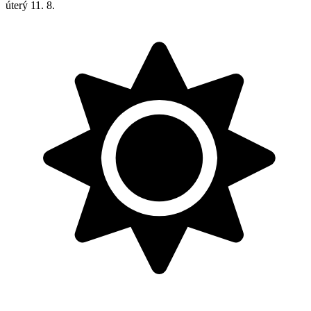
úterý
11. 8.