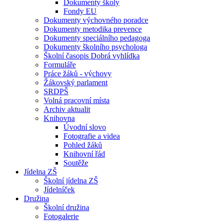
Dokumenty školy
Fondy EU
Dokumenty výchovného poradce
Dokumenty metodika prevence
Dokumenty speciálního pedagoga
Dokumenty školního psychologa
Školní časopis Dobrá vyhlídka
Formuláře
Práce žáků - výchovy
Žákovský parlament
SRDPŠ
Volná pracovní místa
Archiv aktualit
Knihovna
Úvodní slovo
Fotografie a videa
Pohled žáků
Knihovní řád
Soutěže
Jídelna ZŠ
Školní jídelna ZŠ
Jídelníček
Družina
Školní družina
Fotogalerie