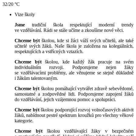
32/20 °C
Vize školy
Jsme
tradiční škola respektující moderní trendy
ve vzdělávání. Rádi se stále učíme a zkoušíme nové věci.
Chceme být
školou, kde si žáci váží svých učitelů, ale také
učitelé svých žáků. Naše škola je založena na kolegiálních,
respektujících a vstřícných vztazích.
Chceme být
školou, kde každý žák pracuje na svém
individuálním rozvoji. Podporujeme nejen žáky
se vzdělávacími problémy, ale věnujeme se stejně důkladně
i žákům talentovaným.
Chceme být
školou pomáhající vytvářet zdravě sebevědomé,
samostatné a zodpovědné lidi. Podporujeme zapojení žáků
do vzdělávání, jejich vzájemnou pomoc a spolupráci.
Chceme být
školou podporující rozvoj volnočasových aktivit
žáků, nabídnout pestré spektrum kroužků pro všechny věkové
kategorie.
Chceme být
školou vzdělávající žáky v bezpečném