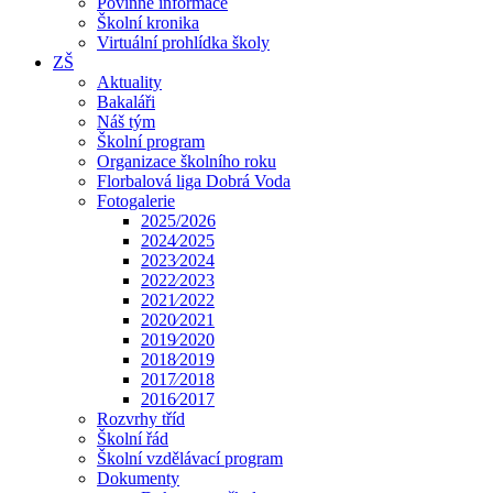
Povinné informace
Školní kronika
Virtuální prohlídka školy
ZŠ
Aktuality
Bakaláři
Náš tým
Školní program
Organizace školního roku
Florbalová liga Dobrá Voda
Fotogalerie
2025/2026
2024⁄2025
2023⁄2024
2022⁄2023
2021⁄2022
2020⁄2021
2019⁄2020
2018⁄2019
2017⁄2018
2016⁄2017
Rozvrhy tříd
Školní řád
Školní vzdělávací program
Dokumenty