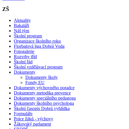
ZŠ
Aktuality
Bakaláři
Náš tým
Školní program
Organizace školního roku
Florbalová liga Dobrá Voda
Fotogalerie
Rozvrhy tříd
Školní řád
Školní vzdělávací program
Dokumenty
Dokumenty školy
Fondy EU
Dokumenty výchovného poradce
Dokumenty metodika prevence
Dokumenty speciálního pedagoga
Dokumenty školního psychologa
Školní časopis Dobrá vyhlídka
Formuláře
Práce žáků - výchovy
Žákovský parlament