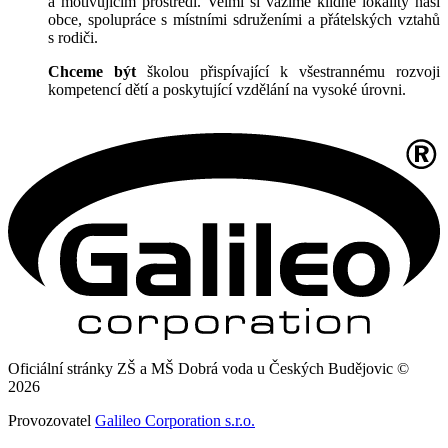
a motivujícím prostředí. Velmi si vážíme klidné lokality naší
obce, spolupráce s místními sdruženími a přátelských vztahů
s rodiči.
Chceme být
školou přispívající k všestrannému rozvoji
kompetencí dětí a poskytující vzdělání na vysoké úrovni.
Oficiální stránky ZŠ a MŠ Dobrá voda u Českých Budějovic ©
2026
Provozovatel
Galileo Corporation s.r.o.