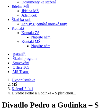
Dokumenty ke stažení
Jídelna MŠ
Jídelna MŠ
Jídelníček
Školská rada
Zápisy z jednání školské rady
Kontakt
Kontakt ZŠ
Napište nám
Kontakt MŠ
Napište nám
Bakaláři
Školní program
Stravování
Office 365
MS Teams
Úvodní stránka
MŠ
Kalendář akcí
Divadlo Pedro a Godinka – S písničkou...
Divadlo Pedro a Godinka – S