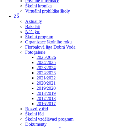
Povinné informace
Školní kronika
Virtuální prohlídka školy
ZŠ
Aktuality
Bakaláři
Náš tým
Školní program
Organizace školního roku
Florbalová liga Dobrá Voda
Fotogalerie
2025/2026
2024⁄2025
2023⁄2024
2022⁄2023
2021⁄2022
2020⁄2021
2019⁄2020
2018⁄2019
2017⁄2018
2016⁄2017
Rozvrhy tříd
Školní řád
Školní vzdělávací program
Dokumenty