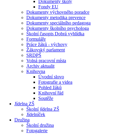
Dokumenty školy
Fondy EU
Dokumenty výchovného poradce
Dokumenty metodika prevence
Dokumenty speciálního pedagoga
Dokumenty školního psychologa
Školní časopis Dobrá vyhlídka
Formuláře
Práce žáků - výchovy
Žákovský parlament
SRDPŠ
Volná pracovní místa
Archiv aktualit
Knihovna
Úvodní slovo
Fotografie a videa
Pohled žáků
Knihovní řád
Soutěže
Jídelna ZŠ
Školní jídelna ZŠ
Jídelníček
Družina
Školní družina
Fotogalerie