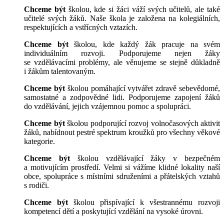
Chceme být
školou, kde si žáci váží svých učitelů, ale také
učitelé svých žáků. Naše škola je založena na kolegiálních,
respektujících a vstřícných vztazích.
Chceme být
školou, kde každý žák pracuje na svém
individuálním rozvoji. Podporujeme nejen žáky
se vzdělávacími problémy, ale věnujeme se stejně důkladně
i žákům talentovaným.
Chceme být
školou pomáhající vytvářet zdravě sebevědomé,
samostatné a zodpovědné lidi. Podporujeme zapojení žáků
do vzdělávání, jejich vzájemnou pomoc a spolupráci.
Chceme být
školou podporující rozvoj volnočasových aktivit
žáků, nabídnout pestré spektrum kroužků pro všechny věkové
kategorie.
Chceme být
školou vzdělávající žáky v bezpečném
a motivujícím prostředí. Velmi si vážíme klidné lokality naší
obce, spolupráce s místními sdruženími a přátelských vztahů
s rodiči.
Chceme být
školou přispívající k všestrannému rozvoji
kompetencí dětí a poskytující vzdělání na vysoké úrovni.