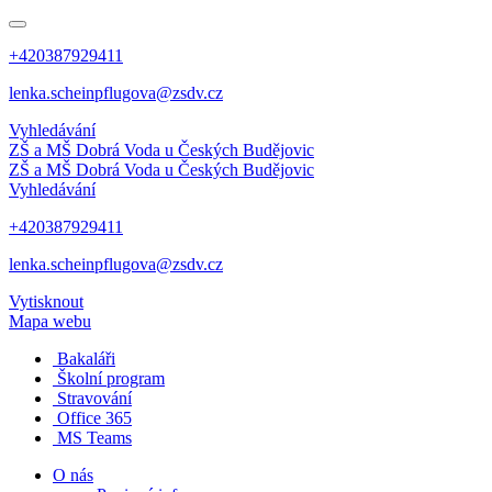
+420387929411
lenka.scheinpflugova@zsdv.cz
Vyhledávání
ZŠ a MŠ Dobrá Voda
u Českých Budějovic
ZŠ a MŠ Dobrá Voda
u Českých Budějovic
Vyhledávání
+420387929411
lenka.scheinpflugova@zsdv.cz
Vytisknout
Mapa webu
Bakaláři
Školní program
Stravování
Office 365
MS Teams
O nás