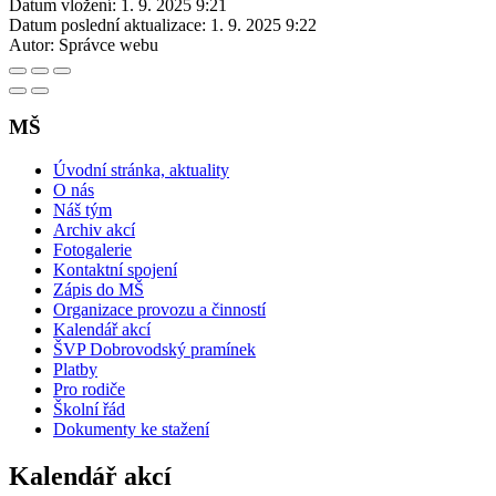
Datum vložení:
1. 9. 2025 9:21
Datum poslední aktualizace:
1. 9. 2025 9:22
Autor:
Správce webu
MŠ
Úvodní stránka, aktuality
O nás
Náš tým
Archiv akcí
Fotogalerie
Kontaktní spojení
Zápis do MŠ
Organizace provozu a činností
Kalendář akcí
ŠVP Dobrovodský pramínek
Platby
Pro rodiče
Školní řád
Dokumenty ke stažení
Kalendář akcí